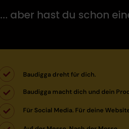
... aber hast du schon ei
Baudigga dreht für dich.
Baudigga macht dich und dein Prod
Für Social Media. Für deine Website
Auf der Messe. Nach der Messe.