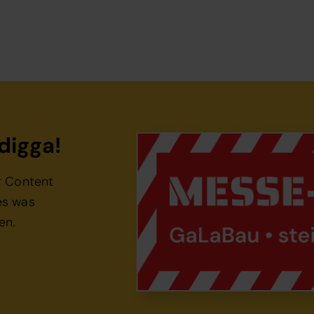
digga!
r Content
es was
en.