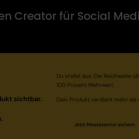
nen Creator für Social Me
Du stellst aus. Die Reichweite 
100 Prozent Mehrwert.
ukt sichtbar.
Dein Produkt verdient mehr als 
.
Jetzt Messetermin sichern