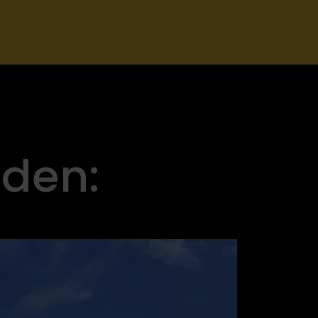
nden: