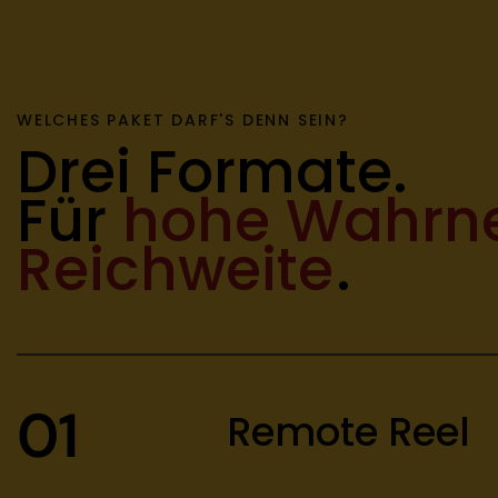
w
a
h
l
WELCHES PAKET DARF'S DENN SEIN?
Drei Formate.
Für
hohe Wahr
Reichweite
.
01
Remote Reel