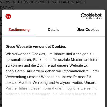
VERWENDET (WIDERSPRUCH NACH ART. 21 ABS. 2
DSGVO).
Beschwerde­recht bei der zuständigen
Aufsichts­behörde
Zustimmung
Details
Über Cookies
Im Falle von Verstößen gegen die DSGVO steht den
Betroffenen ein Beschwerderecht bei einer
Aufsichtsbehörde, insbesondere in dem Mitgliedstaat
Diese Webseite verwendet Cookies
ihres gewöhnlichen Aufenthalts, ihres Arbeitsplatzes
Wir verwenden Cookies, um Inhalte und Anzeigen zu
oder des Orts des mutmaßlichen Verstoßes zu. Das
personalisieren, Funktionen für soziale Medien anbieten
Beschwerderecht besteht unbeschadet anderweitiger
zu können und die Zugriffe auf unsere Website zu
verwaltungsrechtlicher oder gerichtlicher
analysieren. Außerdem geben wir Informationen zu Ihrer
Rechtsbehelfe.
Verwendung unserer Website an unsere Partner für
soziale Medien, Werbung und Analysen weiter. Unsere
Recht auf Daten­übertrag­barkeit
Partner führen diese Informationen möglicherweise mit
Sie haben das Recht, Daten, die wir auf Grundlage Ihrer
weiteren Daten zusammen, die Sie ihnen bereitgestellt
Einwilligung oder in Erfüllung eines Vertrags
haben oder die sie im Rahmen Ihrer Nutzung der Dienste
automatisiert verarbeiten, an sich oder an einen
gesammelt haben.