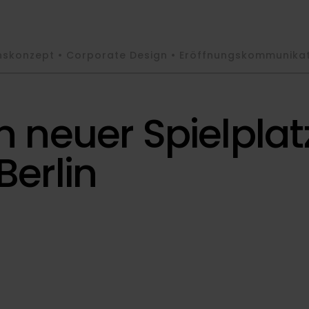
nskonzept • Corporate Design • Eröffnungskommunika
n neuer Spielplat
Berlin