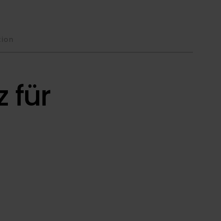
tion
z für