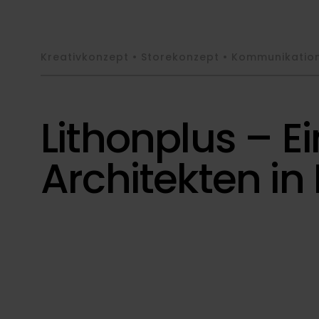
Kreativkonzept • Storekonzept • Kommunikatio
Lithonplus – Ei
Architekten in 