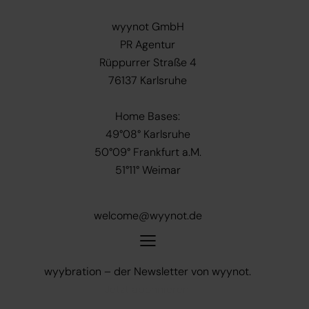
wyynot GmbH
PR Agentur
Rüppurrer Straße 4
76137 Karlsruhe
Home Bases:
49°08° Karlsruhe
50°09° Frankfurt a.M.
51°11° Weimar
+49 721 6271007-0
welcome@wyynot.de
wyybration – der Newsletter von wyynot.
Jetzt abonnieren.