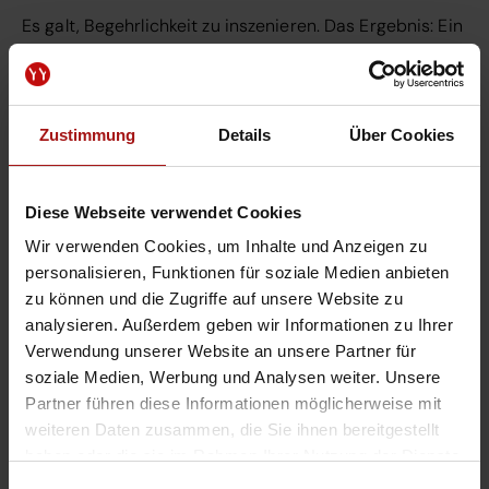
Es galt, Begehrlichkeit zu inszenieren. Das Ergebnis: Ein
kraftvoller und progressiver Markenauftritt. Gleichzeitg
klar, reduziert und zeitgemäß.
Zustimmung
Details
Über Cookies
Diese Webseite verwendet Cookies
Wir verwenden Cookies, um Inhalte und Anzeigen zu
personalisieren, Funktionen für soziale Medien anbieten
Ausdrucksstarke Bildsprache als
zu können und die Zugriffe auf unsere Website zu
Schlüsselelement
analysieren. Außerdem geben wir Informationen zu Ihrer
Verwendung unserer Website an unsere Partner für
Sobald ein Fahrzeug vom Band rollt, wird es auch
soziale Medien, Werbung und Analysen weiter. Unsere
schon ausgeliefert.
Dem Saugbagger-Hersteller
Partner führen diese Informationen möglicherweise mit
bleibt keine Zeit für professionell inszenierte
weiteren Daten zusammen, die Sie ihnen bereitgestellt
Werbefotografie. Mithilfe bildgenerierender AI-Modelle
haben oder die sie im Rahmen Ihrer Nutzung der Dienste
und der Fähigkeit, diese zielgerichtet zu steuern,
gesammelt haben.