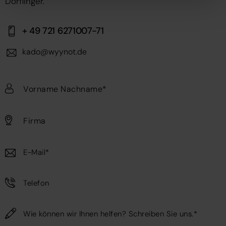
Dörflinger.
l
+ 49 721 6271007-71
kado@wyynot.de