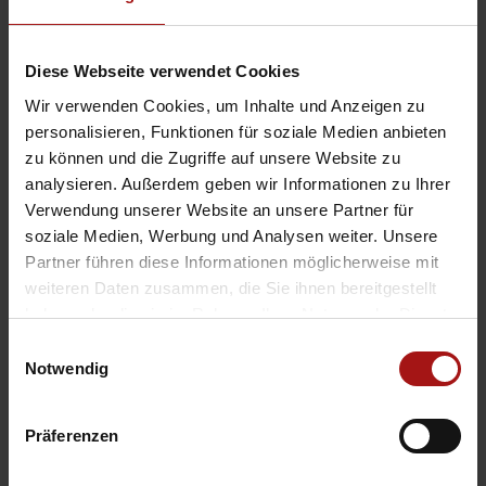
WELCOME
wyynot,
auf zum ersten
Diese Webseite verwendet Cookies
Kontakt
Wir verwenden Cookies, um Inhalte und Anzeigen zu
personalisieren, Funktionen für soziale Medien anbieten
Vor welcher Herausforderung rund um
zu können und die Zugriffe auf unsere Website zu
die Kommunikation Ihrer Marke stehen
analysieren. Außerdem geben wir Informationen zu Ihrer
Sie? Sprechen Sie mit Karen
Verwendung unserer Website an unsere Partner für
Dörflinger.
soziale Medien, Werbung und Analysen weiter. Unsere
Partner führen diese Informationen möglicherweise mit
+ 49 721 6271007-71
weiteren Daten zusammen, die Sie ihnen bereitgestellt
haben oder die sie im Rahmen Ihrer Nutzung der Dienste
kado@wyynot.de
gesammelt haben.
E
Notwendig
i
n
w
Präferenzen
i
l