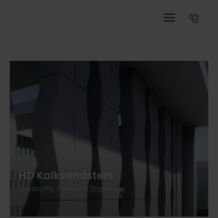
HD Kalksandstein
Baustoffe
,
Projekte
,
Showcase