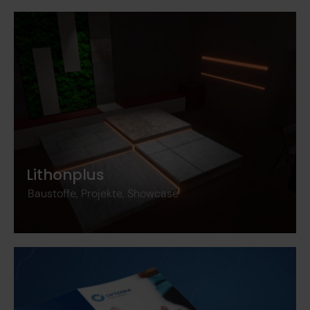
Lithonplus
Baustoffe
,
Projekte
,
Showcase