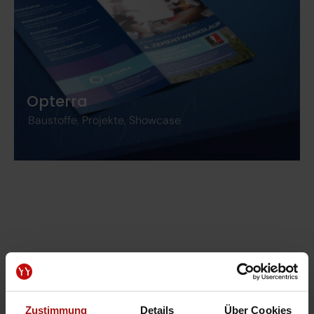
Opterra
Baustoffe
,
Projekte
,
Showcase
Zustimmung
Details
Über Cookies