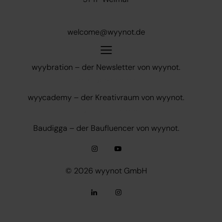
+49 721 6271007-0
welcome@wyynot.de
wyybration – der Newsletter von wyynot.
Jetzt abonnieren.
wyycademy – der Kreativraum von wyynot.
Einfach auch mieten.
Baudigga – der Baufluencer von wyynot.
© 2026
wyynot GmbH